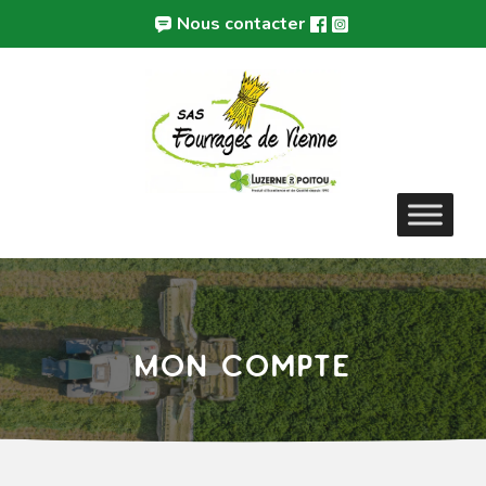
Aller
Panneau de gestion des cookies
Nous contacter
au
contenu
Mon compte