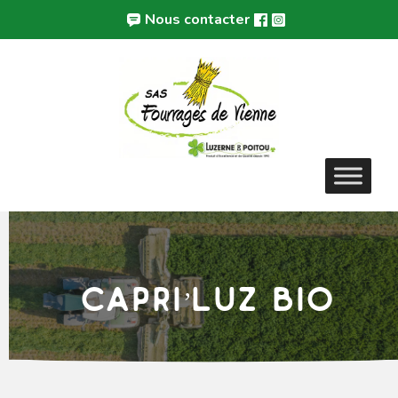
Aller
Panneau de gestion des cookies
Nous contacter
au
contenu
Capri’Luz bio