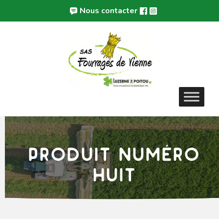
Aller
Panneau de gestion des cookies
Nous contacter
au
contenu
Produit numéro
huit